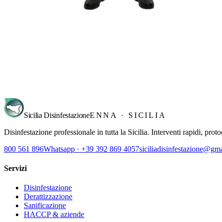
Richiedi sopralluogo
→
Sicilia Disinfestazione
ENNA · SICILIA
Disinfestazione professionale in tutta la Sicilia. Interventi rapidi, pro
800 561 896
Whatsapp · +39 392 869 4057
siciliadisinfestazione@gm
Servizi
Disinfestazione
Derattizzazione
Sanificazione
HACCP & aziende