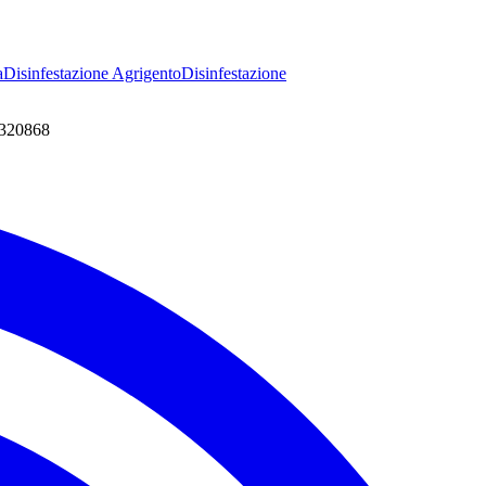
a
Disinfestazione
Agrigento
Disinfestazione
7320868