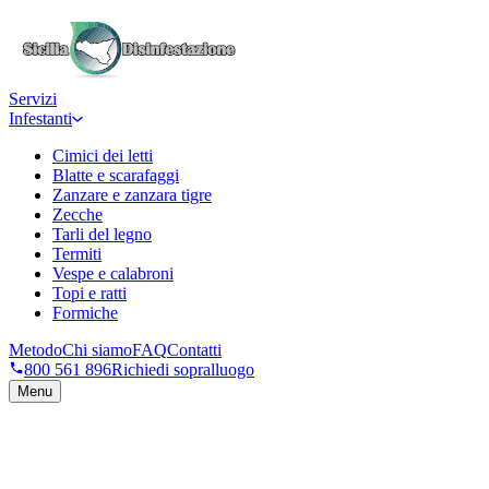
Servizi
Infestanti
Cimici dei letti
Blatte e scarafaggi
Zanzare e zanzara tigre
Zecche
Tarli del legno
Termiti
Vespe e calabroni
Topi e ratti
Formiche
Metodo
Chi siamo
FAQ
Contatti
800 561 896
Richiedi sopralluogo
Menu
Richiedi sopralluogo
→
Numero verde 800 561 896