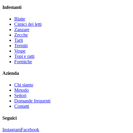
Infestanti
Blatte
Cimici dei letti
Zanzare
Zecche
Tarli
Termiti
Vespe
Topi e ratti
Formiche
Azienda
Chi siamo
Metodo
Settori
Domande frequenti
Contatti
Seguici
Instagram
Facebook