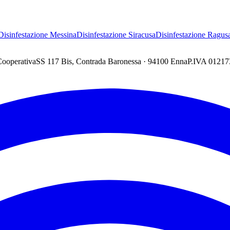
Disinfestazione
Messina
Disinfestazione
Siracusa
Disinfestazione
Ragus
Cooperativa
SS 117 Bis, Contrada Baronessa · 94100 Enna
P.IVA 0121