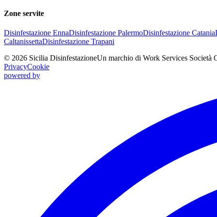
Zone servite
Disinfestazione
Enna
Disinfestazione
Palermo
Disinfestazione
Catania
Caltanissetta
Disinfestazione
Trapani
©
2026
Sicilia Disinfestazione
Un marchio di Work Services Società 
Privacy
Cookie
powered by