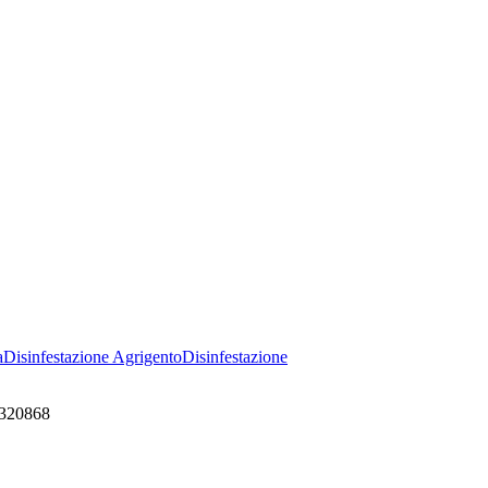
a
Disinfestazione
Agrigento
Disinfestazione
7320868