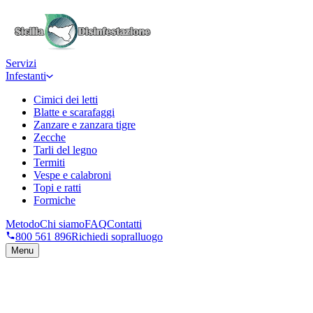
Servizi
Infestanti
Cimici dei letti
Blatte e scarafaggi
Zanzare e zanzara tigre
Zecche
Tarli del legno
Termiti
Vespe e calabroni
Topi e ratti
Formiche
Metodo
Chi siamo
FAQ
Contatti
Richiedi sopralluogo
→
Numero verde 800 561 896
800 561 896
Richiedi sopralluogo
Menu