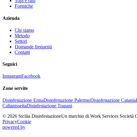
Topi e ratti
Formiche
Azienda
Chi siamo
Metodo
Settori
Domande frequenti
Contatti
Seguici
Instagram
Facebook
Zone servite
Disinfestazione
Enna
Disinfestazione
Palermo
Disinfestazione
Catania
Caltanissetta
Disinfestazione
Trapani
©
2026
Sicilia Disinfestazione
Un marchio di Work Services Società 
Privacy
Cookie
powered by