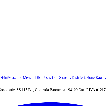
Disinfestazione
Messina
Disinfestazione
Siracusa
Disinfestazione
Ragus
Cooperativa
SS 117 Bis, Contrada Baronessa · 94100 Enna
P.IVA 0121