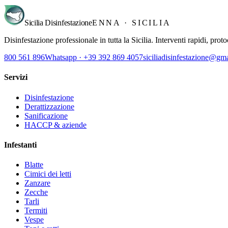
Sicilia Disinfestazione
ENNA · SICILIA
Disinfestazione professionale in tutta la Sicilia. Interventi rapidi, pro
800 561 896
Whatsapp · +39 392 869 4057
siciliadisinfestazione@gm
Servizi
Disinfestazione
Derattizzazione
Sanificazione
HACCP & aziende
Infestanti
Blatte
Cimici dei letti
Zanzare
Zecche
Tarli
Termiti
Vespe