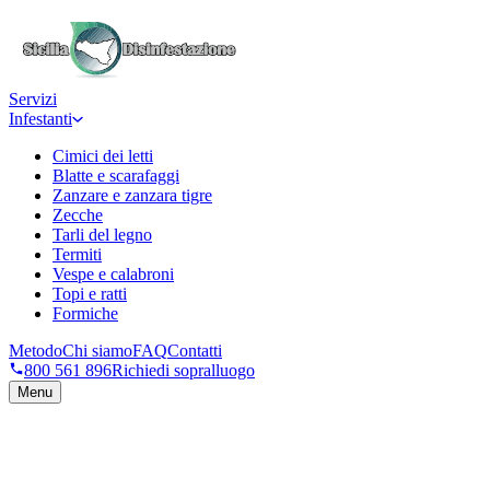
Servizi
Infestanti
Cimici dei letti
Blatte e scarafaggi
Zanzare e zanzara tigre
Zecche
Tarli del legno
Termiti
Vespe e calabroni
Topi e ratti
Formiche
Metodo
Chi siamo
FAQ
Contatti
800 561 896
Richiedi sopralluogo
Menu