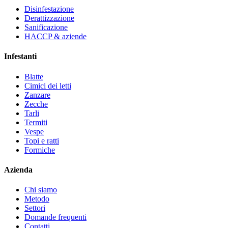
Disinfestazione
Derattizzazione
Sanificazione
HACCP & aziende
Infestanti
Blatte
Cimici dei letti
Zanzare
Zecche
Tarli
Termiti
Vespe
Topi e ratti
Formiche
Azienda
Chi siamo
Metodo
Settori
Domande frequenti
Contatti