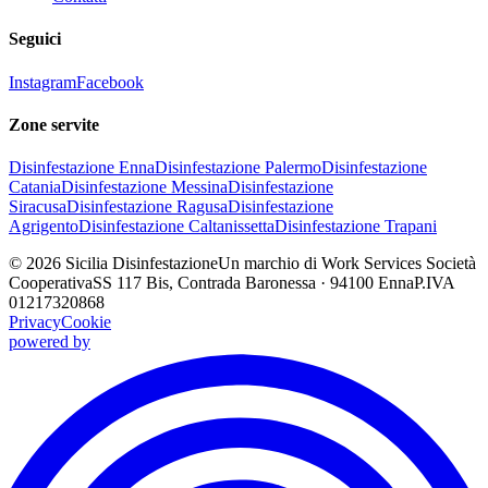
Seguici
Instagram
Facebook
Zone servite
Disinfestazione
Enna
Disinfestazione
Palermo
Disinfestazione
Catania
Disinfestazione
Messina
Disinfestazione
Siracusa
Disinfestazione
Ragusa
Disinfestazione
Agrigento
Disinfestazione
Caltanissetta
Disinfestazione
Trapani
©
2026
Sicilia Disinfestazione
Un marchio di Work Services Società
Cooperativa
SS 117 Bis, Contrada Baronessa · 94100 Enna
P.IVA
01217320868
Privacy
Cookie
powered by