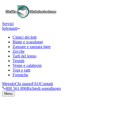
Servizi
Infestanti
Cimici dei letti
Blatte e scarafaggi
Zanzare e zanzara tigre
Zecche
Tarli del legno
Termiti
Vespe e calabroni
Topi e ratti
Formiche
Metodo
Chi siamo
FAQ
Contatti
800 561 896
Richiedi sopralluogo
Menu