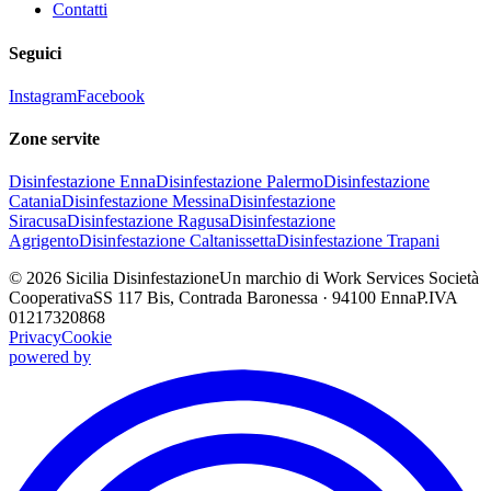
Contatti
Seguici
Instagram
Facebook
Zone servite
Disinfestazione
Enna
Disinfestazione
Palermo
Disinfestazione
Catania
Disinfestazione
Messina
Disinfestazione
Siracusa
Disinfestazione
Ragusa
Disinfestazione
Agrigento
Disinfestazione
Caltanissetta
Disinfestazione
Trapani
©
2026
Sicilia Disinfestazione
Un marchio di Work Services Società
Cooperativa
SS 117 Bis, Contrada Baronessa · 94100 Enna
P.IVA
01217320868
Privacy
Cookie
powered by