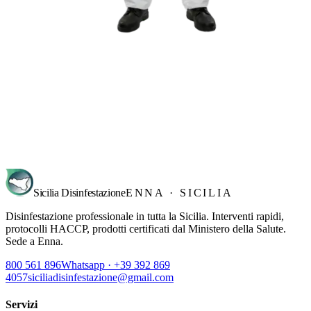
Richiedi sopralluogo
→
Sicilia Disinfestazione
ENNA · SICILIA
Disinfestazione professionale in tutta la Sicilia. Interventi rapidi,
protocolli HACCP, prodotti certificati dal Ministero della Salute.
Sede a Enna.
800 561 896
Whatsapp · +39 392 869
4057
siciliadisinfestazione@gmail.com
Servizi