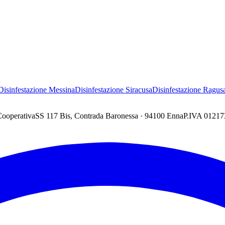
Disinfestazione
Messina
Disinfestazione
Siracusa
Disinfestazione
Ragus
Cooperativa
SS 117 Bis, Contrada Baronessa · 94100 Enna
P.IVA 0121