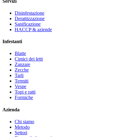
Servizi
Disinfestazione
Derattizzazione
Sanificazione
HACCP & aziende
Infestanti
Blatte
Cimici dei letti
Zanzare
Zecche
Tarli
Termiti
Vespe
Topi e ratti
Formiche
Azienda
Chi siamo
Metodo
Settori