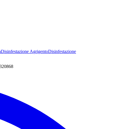
a
Disinfestazione
Agrigento
Disinfestazione
7320868