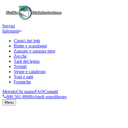
Servizi
Infestanti
Cimici dei letti
Blatte e scarafaggi
Zanzare e zanzara tigre
Zecche
Tarli del legno
Termiti
Vespe e calabroni
Topi e ratti
Formiche
Metodo
Chi siamo
FAQ
Contatti
800 561 896
Richiedi sopralluogo
Menu
Richiedi sopralluogo
→
Numero verde 800 561 896