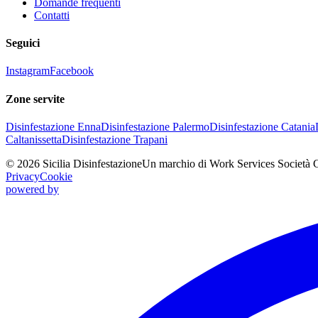
Domande frequenti
Contatti
Seguici
Instagram
Facebook
Zone servite
Disinfestazione
Enna
Disinfestazione
Palermo
Disinfestazione
Catania
Caltanissetta
Disinfestazione
Trapani
©
2026
Sicilia Disinfestazione
Un marchio di Work Services Società 
Privacy
Cookie
powered by