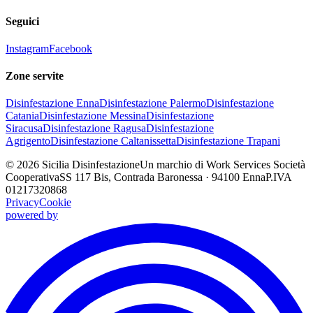
Seguici
Instagram
Facebook
Zone servite
Disinfestazione
Enna
Disinfestazione
Palermo
Disinfestazione
Catania
Disinfestazione
Messina
Disinfestazione
Siracusa
Disinfestazione
Ragusa
Disinfestazione
Agrigento
Disinfestazione
Caltanissetta
Disinfestazione
Trapani
©
2026
Sicilia Disinfestazione
Un marchio di Work Services Società
Cooperativa
SS 117 Bis, Contrada Baronessa · 94100 Enna
P.IVA
01217320868
Privacy
Cookie
powered by