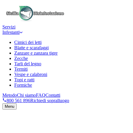
Servizi
Infestanti
Cimici dei letti
Blatte e scarafaggi
Zanzare e zanzara tigre
Zecche
Tarli del legno
Termiti
Vespe e calabroni
Topi e ratti
Formiche
Metodo
Chi siamo
FAQ
Contatti
800 561 896
Richiedi sopralluogo
Menu
Richiedi sopralluogo
→
Numero verde 800 561 896