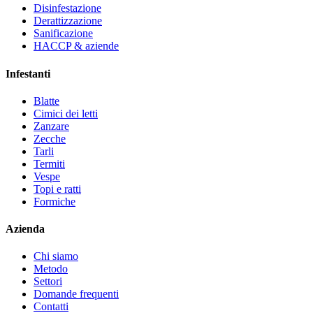
Disinfestazione
Derattizzazione
Sanificazione
HACCP & aziende
Infestanti
Blatte
Cimici dei letti
Zanzare
Zecche
Tarli
Termiti
Vespe
Topi e ratti
Formiche
Azienda
Chi siamo
Metodo
Settori
Domande frequenti
Contatti